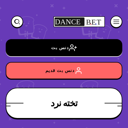
DANCE
B
.
E
.
T
دنس بت
دنس بت قدیم
تخته نرد