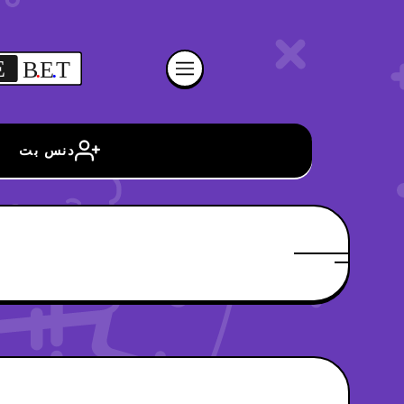
E
B
.
E
.
T
دنس بت