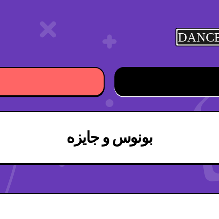
DANC
بونوس و جایزه