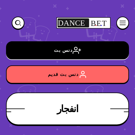
DANCE
B
.
E
.
T
دنس بت
دنس بت قدیم
انفجار