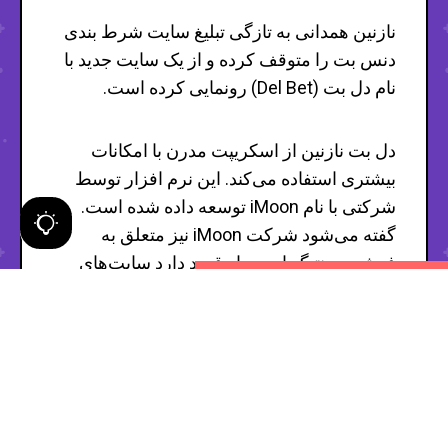
نازنین همدانی به تازگی تبلیغ سایت شرط بندی
دنس بت را متوقف کرده و از یک سایت جدید با
نام دل بت (Del Bet) رونمایی کرده است.
دل بت نازنین از اسکریپت مدرن با امکانات
بیشتری استفاده می‌کند. این نرم افزار توسط
شرکتی با نام iMoon توسعه داده شده است.
گفته می‌شود شرکت iMoon نیز متعلق به
فرشید مونتیگو است. او قصد دارد سایت‌های
شرط‌بندی قدیمی را با نسخه به روز و جدید آن
جایگزین کند.
آدرس
سایت del bet
در لینک بیو اکانت نازنین
همدانی در اینستاگرام منتشر می‌شود.
آدرس‌های del.top و delbet.com متعلق به این