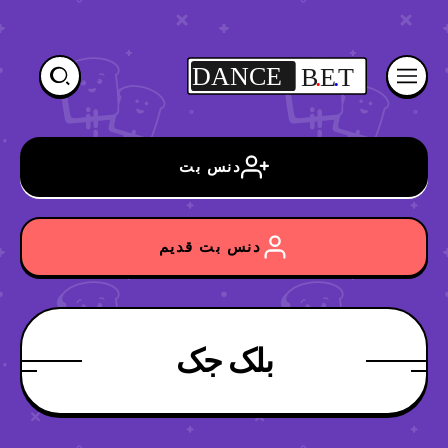
DANCE
B
.
E
.
T
دنس بت
دنس بت قدیم
بلک جک