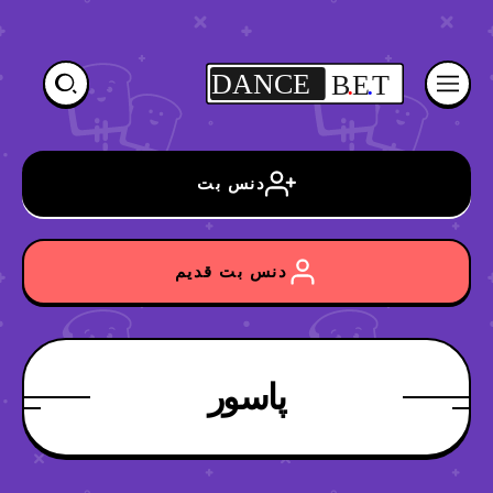
DANCE
B
.
E
.
T
دنس بت
دنس بت قدیم
پاسور