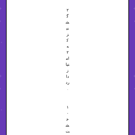
۲
گ
ش
نی
ز
ک
ه
۲
ام
تیا
ز
دا
رد
.
۱
۰
خ
ش
ت