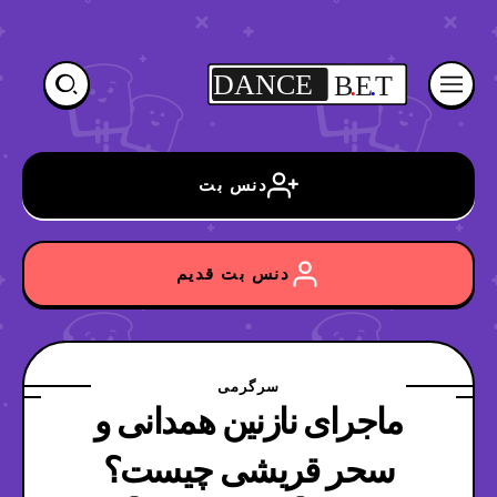
DANCE
B
.
E
.
T
دنس بت
دنس بت قدیم
سرگرمی
ماجرای نازنین همدانی و
سحر قریشی چیست؟