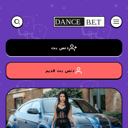
DANCE
B
.
E
.
T
دنس بت
دنس بت قدیم