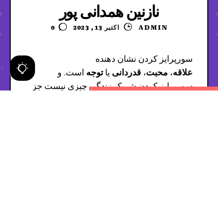
نازنین همدانی پور
ADMIN
اکتبر 13, 2023
0
سورپرایز کردن نشان دهنده
علاقه
،
محبت
،
قدردانی
یا
توجه
است. و
سورپرایز
کردن شریک زندگی چیزی نیست جز
ابراز
عشق
!
پدرام مختاری
در تولد ۲۹ سالگی
نازنین
را
غافلگیر کرد و یک هدیه عجیب و شوکه کننده به
او داد. یک لامبورگینی ۲۱۸ هزار پوندی، ارزش
این ماشین با در نظر گرفتن هزینه‌های واردات
در ایران به بیش از ۲۰ میلیارد تومان می‌رسد.
معمولا کسی که سورپرایز می‌شود احساس