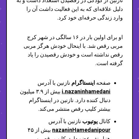
نازنین از کودکی در رقصیدن استعداد داشت و به
دلیل علاقه‌ای که به این فعالیت داشت آن را
وارد زندگی حرفه‌ای خود کرد.
او برای اولین بار در ۱۶ سالگی در شهر کرج
مربی رقص شد. با اینحال خودش هرگز مربی
رقص نداشته است و خودش رقصیدن را یاد
گرفته است.
صفحه
اینستاگرام
نازنین با آدرس
i.nazaninhamedani
بیش از ۳.۹ میلیون
دنبال کننده دارد. نازنین در اینستاگرام
بیشتر کلیپ رقص منتشر می‌کند.
کانال
یوتیوب
نازنین با آدرس
nazaninHamedanipour
بیش از ۴۵
هزار نفر عضو دارد. کلیپ رقص و