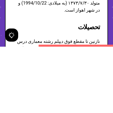
متولد ۱۳۷۳/۷/۳۰ (به میلادی: 1994/10/22) و
در شهر اهواز است.
تحصیلات
نازنین تا مقطع فوق دیپلم رشته معماری درس
خوانده است. به گفته خودش سال ورود و نام
محل تحصیل خود را فراموش کرده است.
شغل و درآمد
نازنین همدانی پور یک بلاگر و از معروف‌ترین
رقاص‌های اینستاگرامی ایرانی است. با جستجو
رقص دختر ایرانی در اینترنت به انبوهی از
کلیپ‌های رقصش که توسط سایت‌های مختلف