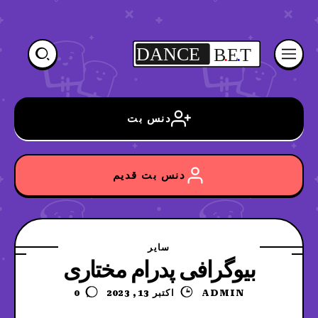
DANCE
B
.
E
.
T
دنس بت
دنس بت قدیم
سایر
بیوگرافی پدرام مختاری
ADMIN
اکتبر 13, 2023
0